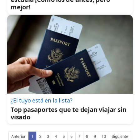
mejor!
¿El tuyo está en la lista?
Top pasaportes que te dejan viajar sin
visado
Anterior
1
2
3
4
5
6
7
8
9
10
Siguiente