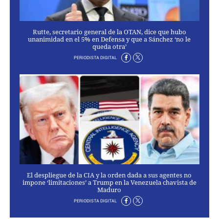
PERSONAJES
ORGANISMOS
LUGARES
Rutte, secretario general de la OTAN, dice que hubo
unanimidad en el 5% en Defensa y que a Sánchez ‘no le
AUTORES
queda otra’
HEMEROTECA
PERIODISTA DIGITAL
SERVICIOS
OFERTAS
CLUB PD
ENLACES
MEDIOS
MÁS SERVICIOS
EDICIONES
El despliegue de la CIA y la orden dada a sus agentes no
AMÉRICA
impone ‘limitaciones’ a Trump en la Venezuela chavista de
Maduro
ESPAÑA
PERIODISTA DIGITAL