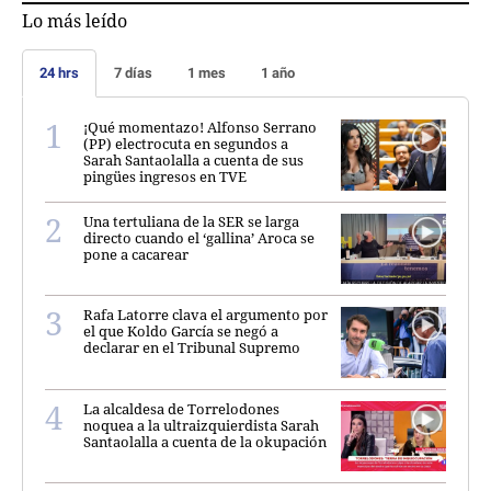
Lo más leído
24 hrs
7 días
1 mes
1 año
¡Qué momentazo! Alfonso Serrano
(PP) electrocuta en segundos a
Sarah Santaolalla a cuenta de sus
pingües ingresos en TVE
Una tertuliana de la SER se larga
directo cuando el ‘gallina’ Aroca se
pone a cacarear
Rafa Latorre clava el argumento por
el que Koldo García se negó a
declarar en el Tribunal Supremo
La alcaldesa de Torrelodones
noquea a la ultraizquierdista Sarah
Santaolalla a cuenta de la okupación