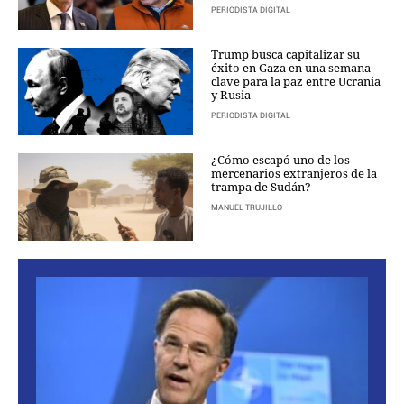
PERIODISTA DIGITAL
CRIMEN Y CASTIGO
MOTOR
Trump busca capitalizar su
éxito en Gaza en una semana
RELIGION
clave para la paz entre Ucrania
y Rusia
TRAVELLERS
EXPERTOS
PERIODISTA DIGITAL
GASTRONOMÍA
¿Cómo escapó uno de los
SALUD
mercenarios extranjeros de la
3SEGUNDOS
trampa de Sudán?
ESCAPARATE
MANUEL TRUJILLO
LA SEGUNDA DOSIS
CORONAVIRUS
DIRECTORIOS
LO ÚLTIMO
BLOGS
VÍDEOS
TEMAS