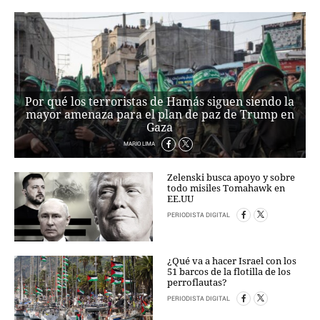
Por qué los terroristas de Hamás siguen siendo la
mayor amenaza para el plan de paz de Trump en
Gaza
MARIO LIMA
Zelenski busca apoyo y sobre
todo misiles Tomahawk en
EE.UU
PERIODISTA DIGITAL
¿Qué va a hacer Israel con los
51 barcos de la flotilla de los
perroflautas?
PERIODISTA DIGITAL