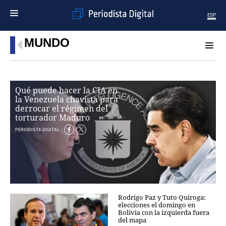
ESP
MUNDO
MENÚ
SECCIONES
POLÍTICA
Qué puede hacer la CIA en
MUNDO
la Venezuela chavista para
PERIODISMO
derrocar el régimen del
ECONOMÍA
torturador Maduro
DEPORTES
PERIODISTA DIGITAL
CIENCIA
TECNOLOGÍA
CULTURA
TELEVISIÓN
GENTE
Rodrigo Paz y Tuto Quiroga:
MAGAZINE
elecciones el domingo en
Bolivia con la izquierda fuera
del mapa
OTRAS WEBS