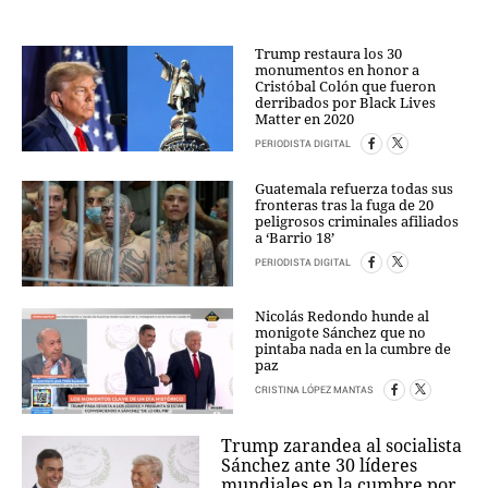
Trump restaura los 30
monumentos en honor a
Cristóbal Colón que fueron
derribados por Black Lives
Matter en 2020
PERIODISTA DIGITAL
Guatemala refuerza todas sus
fronteras tras la fuga de 20
peligrosos criminales afiliados
a ‘Barrio 18’
PERIODISTA DIGITAL
Nicolás Redondo hunde al
monigote Sánchez que no
pintaba nada en la cumbre de
paz
CRISTINA LÓPEZ MANTAS
Trump zarandea al socialista
Sánchez ante 30 líderes
mundiales en la cumbre por