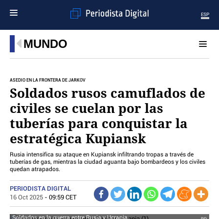
ESP
MENÚ
MUNDO
SECCIONES
POLÍTICA
ASEDIO EN LA FRONTERA DE JÁRKOV
MUNDO
Soldados rusos camuflados de
PERIODISMO
civiles se cuelan por las
ECONOMÍA
tuberías para conquistar la
DEPORTES
estratégica Kupiansk
CIENCIA
TECNOLOGÍA
Rusia intensifica su ataque en Kupiansk infiltrando tropas a través de
CULTURA
tuberías de gas, mientras la ciudad aguanta bajo bombardeos y los civiles
quedan atrapados.
TELEVISIÓN
GENTE
PERIODISTA DIGITAL
MAGAZINE
16 Oct 2025
- 09:59 CET
OTRAS WEBS
Soldados en la guerra entre Rusia y Ucrania.