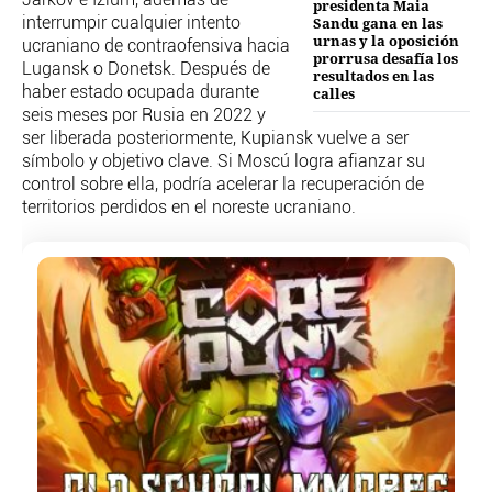
Járkov e Izium, además de
presidenta Maia
PERSONAJES
Sandu gana en las
interrumpir cualquier intento
urnas y la oposición
ORGANISMOS
ucraniano de contraofensiva hacia
prorrusa desafía los
LUGARES
Lugansk o Donetsk. Después de
resultados en las
haber estado ocupada durante
calles
AUTORES
seis meses por Rusia en 2022 y
HEMEROTECA
ser liberada posteriormente, Kupiansk vuelve a ser
símbolo y objetivo clave. Si Moscú logra afianzar su
SERVICIOS
control sobre ella, podría acelerar la recuperación de
territorios perdidos en el noreste ucraniano.
OFERTAS
CLUB PD
ENLACES
MEDIOS
MÁS SERVICIOS
EDICIONES
AMÉRICA
ESPAÑA