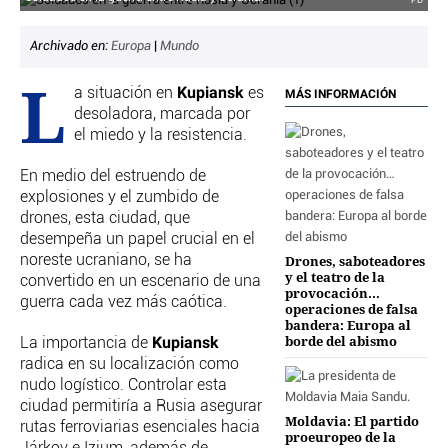
PD
CRIMEN Y CASTIGO
Archivado en:
Europa
|
Mundo
MOTOR
L
RELIGION
Kupiansk
a situación en
es
MÁS INFORMACIÓN
TRAVELLERS
desoladora, marcada por
EXPERTOS
el miedo y la resistencia.
GASTRONOMÍA
En medio del estruendo de
SALUD
explosiones y el zumbido de
3SEGUNDOS
drones, esta ciudad, que
ESCAPARATE
desempeña un papel crucial en el
LA SEGUNDA DOSIS
noreste ucraniano, se ha
Drones, saboteadores
y el teatro de la
convertido en un escenario de una
CORONAVIRUS
provocación…
guerra cada vez más caótica.
operaciones de falsa
bandera: Europa al
DIRECTORIOS
borde del abismo
Kupiansk
La importancia de
LO ÚLTIMO
radica en su localización como
BLOGS
nudo logístico. Controlar esta
ciudad permitiría a Rusia asegurar
VÍDEOS
Moldavia: El partido
rutas ferroviarias esenciales hacia
TEMAS
proeuropeo de la