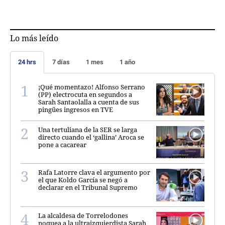
Lo más leído
24 hrs
7 días
1 mes
1 año
¡Qué momentazo! Alfonso Serrano
(PP) electrocuta en segundos a
Sarah Santaolalla a cuenta de sus
pingües ingresos en TVE
Una tertuliana de la SER se larga
directo cuando el ‘gallina’ Aroca se
pone a cacarear
Rafa Latorre clava el argumento por
el que Koldo García se negó a
declarar en el Tribunal Supremo
La alcaldesa de Torrelodones
noquea a la ultraizquierdista Sarah