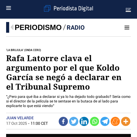
ESP
MENÚ
PERIODISMO
RADIO
SECCIONES
POLÍTICA
'LA BRÚJULA' (ONDA CERO)
MUNDO
Rafa Latorre clava el
PERIODISMO
argumento por el que Koldo
ECONOMÍA
García se negó a declarar en
DEPORTES
el Tribunal Supremo
CIENCIA
TECNOLOGÍA
"¿Pero para qué iba a declarar si ya lo ha dejado todo grabado? Sería como
CULTURA
si el director de la película se te sentase en la butaca de al lado para
explicarte lo que está viendo"
TELEVISIÓN
GENTE
JUAN VELARDE
MAGAZINE
17 Oct 2025
- 11:00 CET
OTRAS WEBS