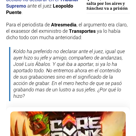
salta por los aires y
PERSONAJES
Supremo
Leopoldo
ante el juez
Sánchez va a prisión
ORGANISMOS
Puente
.
LUGARES
Atresmedia
Para el periodista de
, el argumento era claro,
AUTORES
Transportes
el exasesor del exministro de
ya lo había
HEMEROTECA
dicho todo con mucha anterioridad:
SERVICIOS
Koldo ha preferido no declarar ante el juez, igual que
OFERTAS
ayer hizo su jefe y amigo, compañero de andanzas,
José Luis Ábalos. Y qué iba a aportar, si ya lo ha
CLUB PD
aportado todo. No entremos ahora en el contenido
ENLACES
de sus grabaciones sino en el significado de la
MEDIOS
acción de grabar. En el mero hecho de que se pasó
MÁS SERVICIOS
grabando mas de un lustro a sus jefes. ¿Por qué lo
hizo?
EDICIONES
AMÉRICA
ESPAÑA