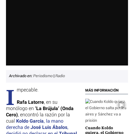
CRIMEN Y CASTIGO
MOTOR
RELIGION
TRAVELLERS
EXPERTOS
GASTRONOMÍA
SALUD
3SEGUNDOS
ESCAPARATE
Archivado en:
Periodismo
|
Radio
LA SEGUNDA DOSIS
I
CORONAVIRUS
mpecable.
MÁS INFORMACIÓN
DIRECTORIOS
Rafa Latorre
, en su
LO ÚLTIMO
‘La Brújula’ (Onda
monólogo en
Cero)
, encontró la razón por la
BLOGS
Koldo García
cual
, la mano
VÍDEOS
José Luis Ábalos
derecha de
,
Cuando Koldo
TEMAS
quiera, el Gobierno
Tribunal
decidió no declarar en el