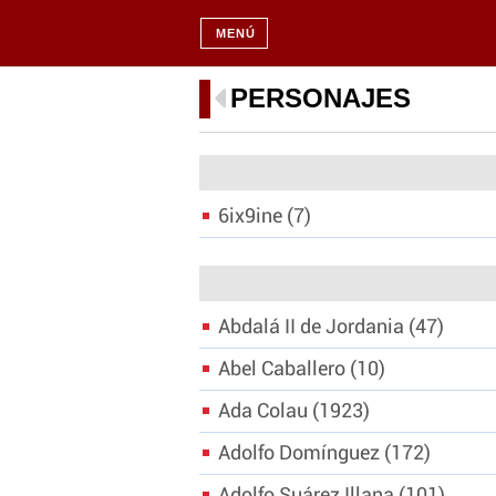
MENÚ
PERSONAJES
6ix9ine
7
Abdalá II de Jordania
47
Abel Caballero
10
Ada Colau
1923
Adolfo Domínguez
172
Adolfo Suárez Illana
101