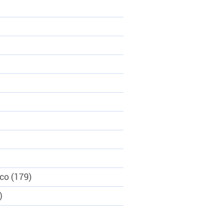
eco
179