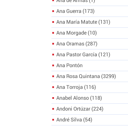
Ana de Armas
1
Ana Guerra
173
Ana María Matute
131
Ana Morgade
10
Ana Oramas
287
Ana Pastor García
121
Ana Pontón
Ana Rosa Quintana
3299
Ana Torroja
116
Anabel Alonso
118
Andoni Ortúzar
224
André Silva
54