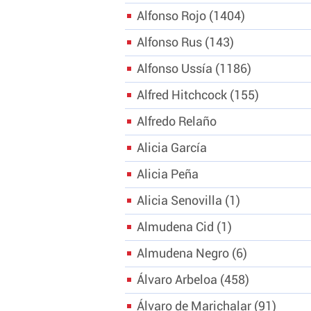
Alfonso Rojo
1404
Alfonso Rus
143
Alfonso Ussía
1186
Alfred Hitchcock
155
Alfredo Relaño
Alicia García
Alicia Peña
Alicia Senovilla
1
Almudena Cid
1
Almudena Negro
6
Álvaro Arbeloa
458
Álvaro de Marichalar
91