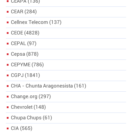
CEAPA
136
CEAR
284
Cellnex Telecom
137
CEOE
4828
CEPAL
97
Cepsa
878
CEPYME
786
CGPJ
1841
CHA - Chunta Aragonesista
161
Change.org
297
Chevrolet
148
Chupa Chups
61
CIA
565