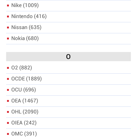
Nike
1009
Nintendo
416
Nissan
635
Nokia
680
O
O2
882
OCDE
1889
OCU
696
OEA
1467
OHL
2090
OIEA
242
OMC
391