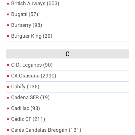
British Airways
603
Bugatti
57
Burberry
98
Burguer King
29
C
C.D. Leganés
90
CA Osasuna
2990
Cabify
135
Cadena SER
19
Cadillac
93
Cádiz CF
211
Cafés Candelas Breogán
131