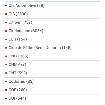
CIE Automotive
98
CIS
2690
Citroën
757
Ciudadanos
6054
CLH
154
Club de Fútbol Reus Deportiu
145
CNI
1365
CNMV
7
CNT
598
Codorníu
83
COE
260
COI
544