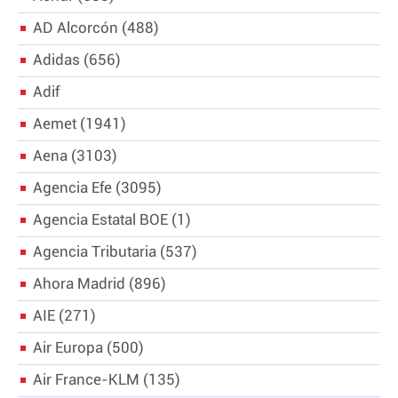
CRIMEN Y CASTIGO
AD Alcorcón
488
MOTOR
Adidas
656
RELIGION
Adif
TRAVELLERS
EXPERTOS
Aemet
1941
GASTRONOMÍA
Aena
3103
SALUD
3SEGUNDOS
Agencia Efe
3095
ESCAPARATE
Agencia Estatal BOE
1
LA SEGUNDA DOSIS
Agencia Tributaria
537
CORONAVIRUS
Ahora Madrid
896
DIRECTORIOS
AIE
271
LO ÚLTIMO
BLOGS
Air Europa
500
VÍDEOS
Air France-KLM
135
TEMAS