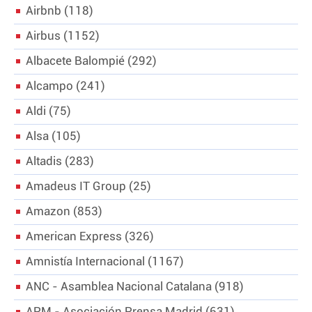
PERSONAJES
Airbnb
118
ORGANISMOS
Airbus
1152
LUGARES
Albacete Balompié
AUTORES
292
HEMEROTECA
Alcampo
241
SERVICIOS
Aldi
75
OFERTAS
Alsa
105
CLUB PD
Altadis
283
ENLACES
MEDIOS
Amadeus IT Group
25
MÁS SERVICIOS
Amazon
853
EDICIONES
American Express
326
AMÉRICA
Amnistía Internacional
1167
ESPAÑA
ANC - Asamblea Nacional Catalana
918