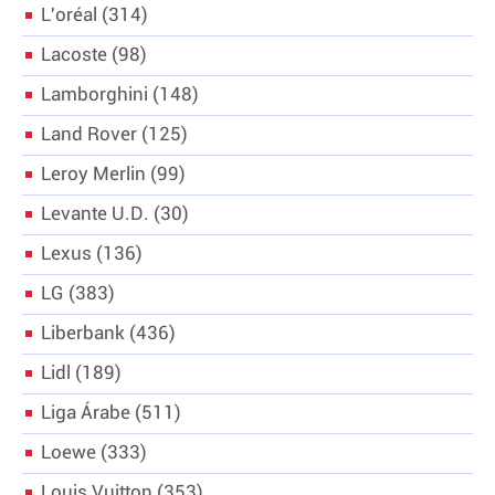
L'oréal
314
Lacoste
98
Lamborghini
148
Land Rover
125
Leroy Merlin
99
Levante U.D.
30
Lexus
136
LG
383
Liberbank
436
Lidl
189
Liga Árabe
511
Loewe
333
Louis Vuitton
353