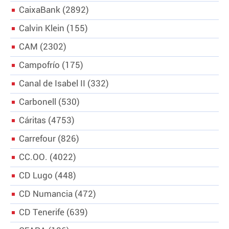
CaixaBank
2892
Calvin Klein
155
CAM
2302
Campofrío
175
Canal de Isabel II
332
Carbonell
530
Cáritas
4753
Carrefour
826
CC.OO.
4022
CD Lugo
448
CD Numancia
472
CD Tenerife
639