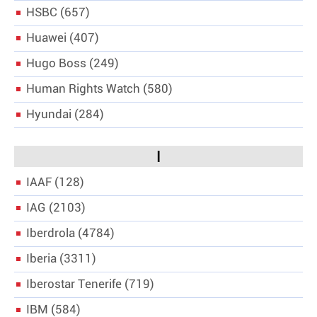
HSBC
657
Huawei
407
Hugo Boss
249
Human Rights Watch
580
Hyundai
284
I
IAAF
128
IAG
2103
Iberdrola
4784
Iberia
3311
Iberostar Tenerife
719
IBM
584