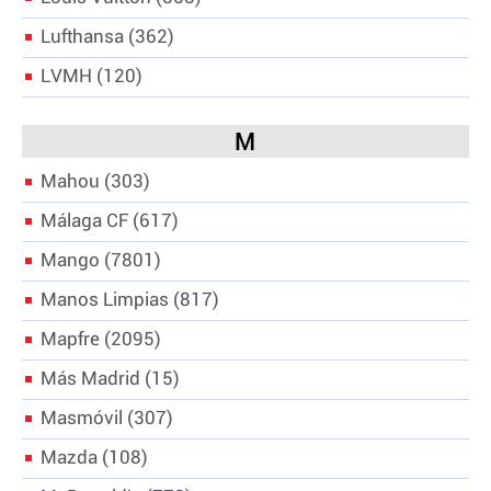
Lufthansa
362
LVMH
120
M
Mahou
303
Málaga CF
617
Mango
7801
Manos Limpias
817
Mapfre
2095
Más Madrid
15
Masmóvil
307
Mazda
108