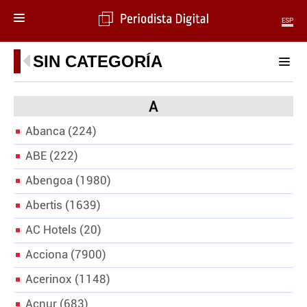
ESP
MENÚ
SIN CATEGORÍA
SECCIONES
POLÍTICA
A
MUNDO
Abanca
224
PERIODISMO
ABE
ECONOMÍA
222
DEPORTES
Abengoa
1980
CIENCIA
Abertis
1639
TECNOLOGÍA
CULTURA
AC Hotels
20
TELEVISIÓN
Acciona
7900
GENTE
MAGAZINE
Acerinox
1148
Acnur
683
OTRAS WEBS