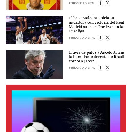
PERIODISTA DIGITAL
CRIMEN Y CASTIGO
MOTOR
El base Maledon inicia su
andadura con victoria del Real
RELIGION
Madrid sobre el Partizan en la
Euroliga
TRAVELLERS
EXPERTOS
PERIODISTA DIGITAL
GASTRONOMÍA
Lluvia de palos a Ancelotti tras
SALUD
la humillante derrota de Brasil
3SEGUNDOS
frente a Japón
ESCAPARATE
PERIODISTA DIGITAL
LA SEGUNDA DOSIS
CORONAVIRUS
DIRECTORIOS
LO ÚLTIMO
BLOGS
VÍDEOS
TEMAS