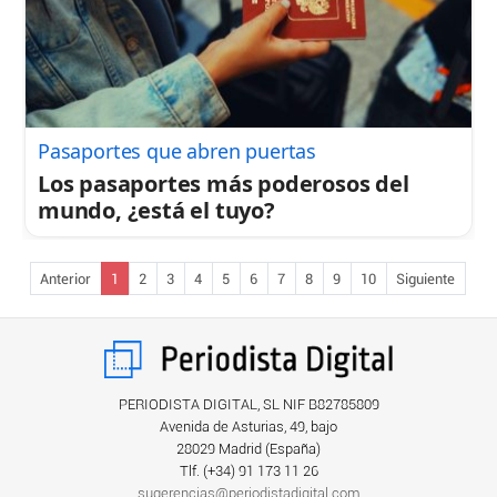
Pasaportes que abren puertas
Los pasaportes más poderosos del
mundo, ¿está el tuyo?
Anterior
1
2
3
4
5
6
7
8
9
10
Siguiente
PERIODISTA DIGITAL, SL NIF B82785809
Avenida de Asturias, 49, bajo
28029 Madrid (España)
Tlf. (+34) ‎91 173 11 26
sugerencias@periodistadigital.com