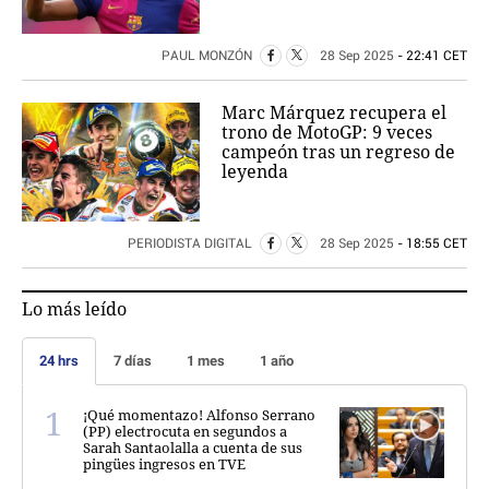
PAUL MONZÓN
28 Sep 2025
- 22:41 CET
Marc Márquez recupera el
trono de MotoGP: 9 veces
campeón tras un regreso de
leyenda
PERIODISTA DIGITAL
28 Sep 2025
- 18:55 CET
Lo más leído
24 hrs
7 días
1 mes
1 año
¡Qué momentazo! Alfonso Serrano
(PP) electrocuta en segundos a
Sarah Santaolalla a cuenta de sus
pingües ingresos en TVE