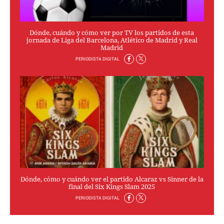
PERSONAJES
ORGANISMOS
LUGARES
Dónde, cuándo y cómo ver por TV los partidos de esta
jornada de Liga del Barcelona, Atlético de Madrid y Real
AUTORES
Madrid
HEMEROTECA
PERIODISTA DIGITAL
SERVICIOS
OFERTAS
CLUB PD
ENLACES
MEDIOS
MÁS SERVICIOS
EDICIONES
Dónde, cómo y cuándo ver el partido Alcaraz vs Sinner de la
AMÉRICA
final del Six Kings Slam 2025
ESPAÑA
PERIODISTA DIGITAL