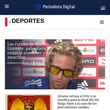
ESP
DEPORTES
MENÚ
SECCIONES
POLÍTICA
Las rutinas de Marcos
MUNDO
Llorente: paleodieta,
PERIODISMO
cenas al atardecer y gafas
ECONOMÍA
amarillas
DEPORTES
PERIODISTA DIGITAL
CIENCIA
TECNOLOGÍA
CULTURA
TELEVISIÓN
GENTE
Alcaraz arrasa a Fritz y se
MAGAZINE
clasifica para la final del Six
Kings Slam a la caza de los
petrodólares saudíes
OTRAS WEBS