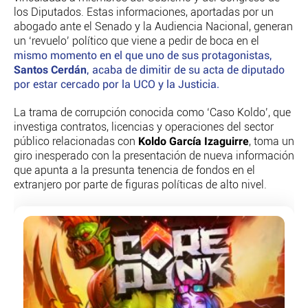
PERSONAJES
los Diputados. Estas informaciones, aportadas por un
ORGANISMOS
abogado ante el Senado y la Audiencia Nacional, generan
un ‘revuelo’ político que viene a pedir de boca en el
LUGARES
mismo momento en el que uno de sus protagonistas,
AUTORES
Santos Cerdán
, acaba de dimitir de su acta de diputado
HEMEROTECA
por estar cercado por la UCO y la Justicia.
SERVICIOS
La trama de corrupción conocida como ‘Caso Koldo’, que
investiga contratos, licencias y operaciones del sector
OFERTAS
Koldo García Izaguirre
público relacionadas con
, toma un
CLUB PD
giro inesperado con la presentación de nueva información
ENLACES
que apunta a la presunta tenencia de fondos en el
MEDIOS
extranjero por parte de figuras políticas de alto nivel.
MÁS SERVICIOS
EDICIONES
AMÉRICA
ESPAÑA