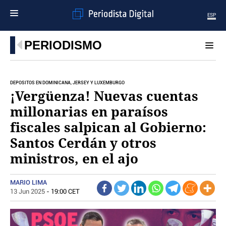
ESP
MENÚ
PERIODISMO
SECCIONES
POLÍTICA
DEPÓSITOS EN DOMINICANA, JERSEY Y LUXEMBURGO
MUNDO
¡Vergüenza! Nuevas cuentas
PERIODISMO
millonarias en paraísos
ECONOMÍA
fiscales salpican al Gobierno:
DEPORTES
Santos Cerdán y otros
CIENCIA
TECNOLOGÍA
ministros, en el ajo
CULTURA
TELEVISIÓN
MARIO LIMA
GENTE
13 Jun 2025
- 19:00 CET
MAGAZINE
OTRAS WEBS