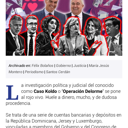
CRIMEN Y CASTIGO
MOTOR
RELIGION
TRAVELLERS
EXPERTOS
GASTRONOMÍA
SALUD
3SEGUNDOS
ESCAPARATE
Archivado en:
Félix Bolaños
|
Gobierno
|
Justicia
|
María Jesús
Montero
|
Periodismo
|
Santos Cerdán
LA SEGUNDA DOSIS
L
CORONAVIRUS
a investigación política y judicial del conocido
Caso Koldo
‘Operación Delorme’
como
o
se pone
DIRECTORIOS
al rojo vivo. Huele a dinero, mucho, y de dudosa
LO ÚLTIMO
procedencia.
BLOGS
Se trata de una serie de cuentas bancarias y depósitos en
VÍDEOS
la República Dominicana, Jersey y Luxemburgo,
TEMAS
vinculadas a miembros del Gobierno y del Congreso de