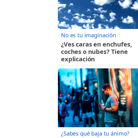
No es tu imaginación
¿Ves caras en enchufes,
coches o nubes? Tiene
explicación
¿Sabes qué baja tu ánimo?