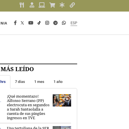
NIA
ESP
 MÁS LEÍDO
 hrs
7 días
1 mes
1 año
¡Qué momentazo!
Alfonso Serrano (PP)
electrocuta en segundos
a Sarah Santaolalla a
cuenta de sus pingües
ingresos en TVE
Una tertuliana de la SER