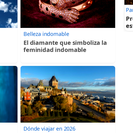
Pa
Pr
es
Belleza indomable
El diamante que simboliza la
feminidad indomable
Dónde viajar en 2026