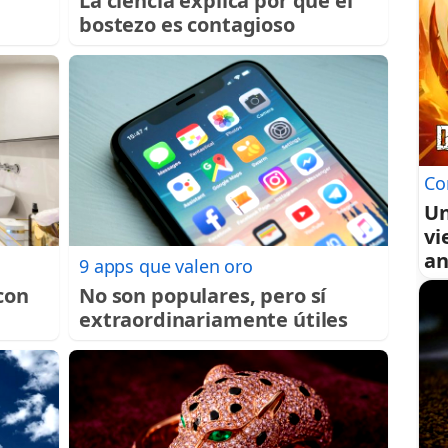
La ciencia explica por qué el
bostezo es contagioso
Co
Un
vi
an
9 apps que valen oro
 con
No son populares, pero sí
extraordinariamente útiles