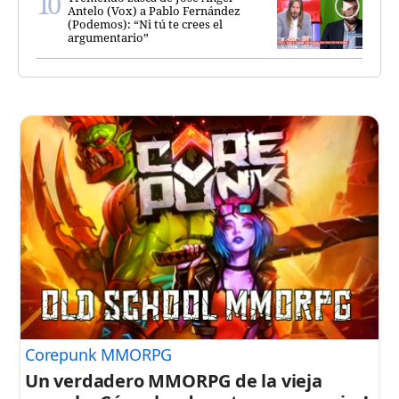
Antelo (Vox) a Pablo Fernández
(Podemos): “Ni tú te crees el
argumentario”
Corepunk MMORPG
Un verdadero MMORPG de la vieja