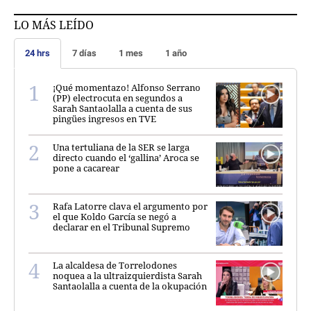
LO MÁS LEÍDO
24 hrs
7 días
1 mes
1 año
¡Qué momentazo! Alfonso Serrano
(PP) electrocuta en segundos a
Sarah Santaolalla a cuenta de sus
pingües ingresos en TVE
Una tertuliana de la SER se larga
directo cuando el ‘gallina’ Aroca se
pone a cacarear
Rafa Latorre clava el argumento por
el que Koldo García se negó a
declarar en el Tribunal Supremo
La alcaldesa de Torrelodones
noquea a la ultraizquierdista Sarah
Santaolalla a cuenta de la okupación