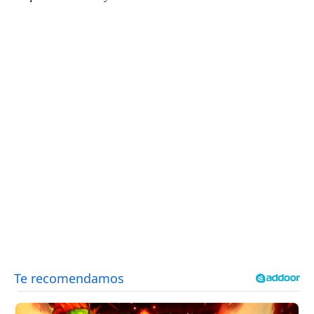
OTRAS WEBS
CRIMEN Y CASTIGO
MOTOR
RELIGION
TRAVELLERS
EXPERTOS
GASTRONOMÍA
SALUD
3SEGUNDOS
ESCAPARATE
LA SEGUNDA DOSIS
CORONAVIRUS
DIRECTORIOS
LO ÚLTIMO
BLOGS
VÍDEOS