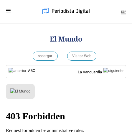
ESP
MENÚ
El Mundo
SECCIONES
POLÍTICA
recargar
-
Visitar Web
MUNDO
PERIODISMO
ABC
ECONOMÍA
La Vanguardia
DEPORTES
CIENCIA
TECNOLOGÍA
CULTURA
TELEVISIÓN
GENTE
MAGAZINE