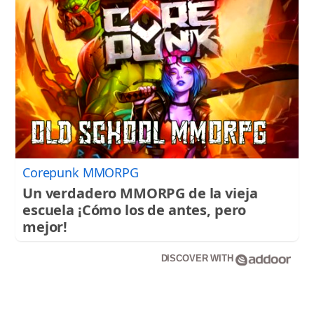
TEMAS
PERSONAJES
ORGANISMOS
LUGARES
AUTORES
HEMEROTECA
SERVICIOS
OFERTAS
CLUB PD
Corepunk MMORPG
ENLACES
Un verdadero MMORPG de la vieja
MEDIOS
escuela ¡Cómo los de antes, pero
MÁS SERVICIOS
mejor!
EDICIONES
DISCOVER WITH
AMÉRICA
ESPAÑA