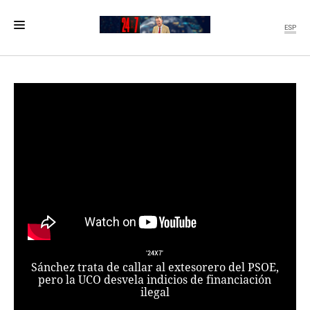
ESP
MENÚ
SECCIONES
POLÍTICA
MUNDO
PERIODISMO
ECONOMÍA
DEPORTES
CIENCIA
TECNOLOGÍA
CULTURA
'24X7'
TELEVISIÓN
Sánchez trata de callar al extesorero del PSOE,
GENTE
pero la UCO desvela indicios de financiación
ilegal
MAGAZINE