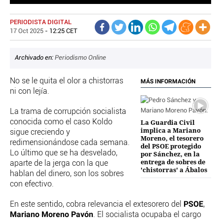
OTRAS WEBS
PERIODISTA DIGITAL
CRIMEN Y CASTIGO
17 Oct 2025
- 12:25 CET
MOTOR
RELIGION
Archivado en:
Periodismo Online
TRAVELLERS
EXPERTOS
No se le quita el olor a chistorras
MÁS INFORMACIÓN
GASTRONOMÍA
ni con lejía.
SALUD
3SEGUNDOS
La trama de corrupción socialista
conocida como el caso Koldo
La Guardia Civil
ESCAPARATE
implica a Mariano
sigue creciendo y
LA SEGUNDA DOSIS
Moreno, el tesorero
redimensionándose cada semana.
del PSOE protegido
CORONAVIRUS
Lo último que se ha desvelado,
por Sánchez, en la
entrega de sobres de
aparte de la jerga con la que
'chistorras' a Ábalos
DIRECTORIOS
hablan del dinero, son los sobres
con efectivo.
LO ÚLTIMO
BLOGS
PSOE
En este sentido, cobra relevancia el extesorero del
,
VÍDEOS
Mariano Moreno Pavón
. El socialista ocupaba el cargo