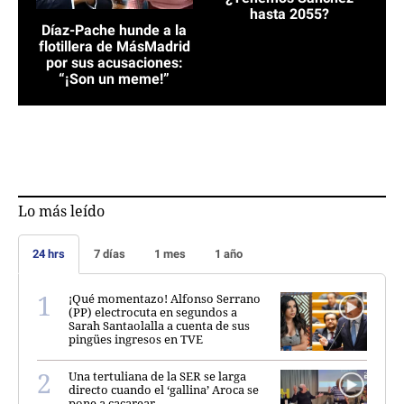
hasta 2055?
Díaz-Pache hunde a la
flotillera de MásMadrid
por sus acusaciones:
“¡Son un meme!”
Lo más leído
24 hrs
7 días
1 mes
1 año
¡Qué momentazo! Alfonso Serrano
(PP) electrocuta en segundos a
Sarah Santaolalla a cuenta de sus
pingües ingresos en TVE
Una tertuliana de la SER se larga
directo cuando el ‘gallina’ Aroca se
pone a cacarear