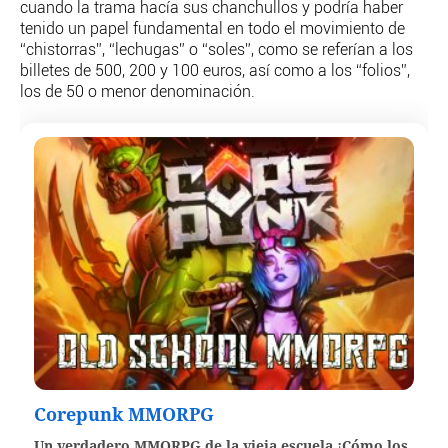
TEMAS
cuando la trama hacía sus chanchullos y podría haber
tenido un papel fundamental en todo el movimiento de
PERSONAJES
“chistorras”, “lechugas” o “soles”, como se referían a los
ORGANISMOS
billetes de 500, 200 y 100 euros, así como a los “folios”,
LUGARES
los de 50 o menor denominación.
AUTORES
HEMEROTECA
SERVICIOS
OFERTAS
CLUB PD
ENLACES
MEDIOS
MÁS SERVICIOS
EDICIONES
AMÉRICA
Corepunk MMORPG
ESPAÑA
Un verdadero MMORPG de la vieja escuela ¡Cómo los