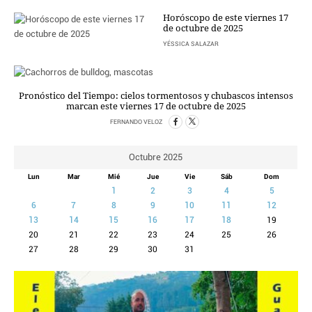
Horóscopo de este viernes 17
CRIMEN Y CASTIGO
de octubre de 2025
MOTOR
YÉSSICA SALAZAR
RELIGION
TRAVELLERS
EXPERTOS
Pronóstico del Tiempo: cielos tormentosos y chubascos intensos
marcan este viernes 17 de octubre de 2025
GASTRONOMÍA
SALUD
FERNANDO VELOZ
3SEGUNDOS
Octubre 2025
ESCAPARATE
Lun
Mar
Mié
Jue
Vie
Sáb
Dom
LA SEGUNDA DOSIS
1
2
3
4
5
CORONAVIRUS
6
7
8
9
10
11
12
13
14
15
16
17
18
19
DIRECTORIOS
20
21
22
23
24
25
26
LO ÚLTIMO
27
28
29
30
31
BLOGS
VÍDEOS
TEMAS