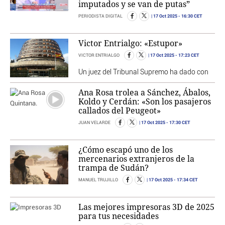
imputados y se van de putas”
17 Oct 2025
- 16:30 CET
PERIODISTA DIGITAL
Victor Entrialgo: «Estupor»
17 Oct 2025
- 17:23 CET
VICTOR ENTRIALGO
Un juez del Tribunal Supremo ha dado con
Ana Rosa trolea a Sánchez, Ábalos,
Koldo y Cerdán: «Son los pasajeros
callados del Peugeot»
17 Oct 2025
- 17:30 CET
JUAN VELARDE
¿Cómo escapó uno de los
mercenarios extranjeros de la
trampa de Sudán?
17 Oct 2025
- 17:34 CET
MANUEL TRUJILLO
Las mejores impresoras 3D de 2025
para tus necesidades