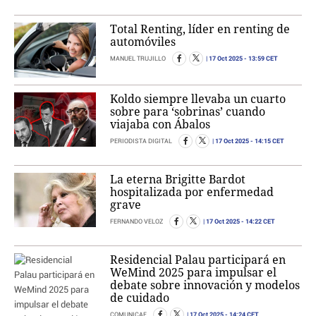
Total Renting, líder en renting de
automóviles
17 Oct 2025
- 13:59 CET
MANUEL TRUJILLO
Koldo siempre llevaba un cuarto
sobre para ‘sobrinas’ cuando
viajaba con Ábalos
17 Oct 2025
- 14:15 CET
PERIODISTA DIGITAL
La eterna Brigitte Bardot
hospitalizada por enfermedad
grave
17 Oct 2025
- 14:22 CET
FERNANDO VELOZ
Residencial Palau participará en
WeMind 2025 para impulsar el
debate sobre innovación y modelos
de cuidado
17 Oct 2025
- 14:24 CET
COMUNICAE