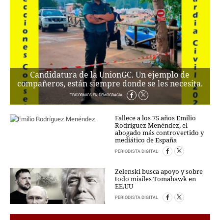
PERSONAJES
ORGANISMOS
LUGARES
AUTORES
HEMEROTECA
Candidatura de la UnionGC. Un ejemplo de
SERVICIOS
compañeros, están siempre donde se les necesita.
OFERTAS
TRICORNIOS EN DEMOCRACIA
CLUB PD
Fallece a los 75 años Emilio
ENLACES
Rodríguez Menéndez, el
MEDIOS
abogado más controvertido y
mediático de España
MÁS SERVICIOS
PERIODISTA DIGITAL
EDICIONES
Zelenski busca apoyo y sobre
todo misiles Tomahawk en
AMÉRICA
EE.UU
ESPAÑA
PERIODISTA DIGITAL