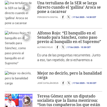
Una tertuliana de la SER se larga
directo cuando el ‘gallina’ Aroca se
pone a cacarear
17 Oct 2025
- 14:30 CET
PERIODISTA DIGITAL
Alfonso Rojo: “El banquillo en el
Senado para Sánchez, como paso
previo al banquillo en el Supremo”
17 Oct 2025
- 15:30 CET
ALFONSO ROJO
Es una de las preguntas recurrentes. Junto
a eso, tan repetido, de si echaremos a
Mejor no decirlo, pero la banalidad
carga
17 Oct 2025
- 15:35 CET
JOSÉ CATALÁN DEUS
Teresa Gómez ante un diputado
socialista que la llama mentirosa:
“Son tus compañeros los que están