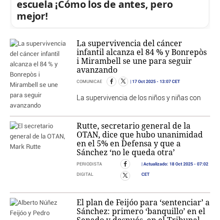
escuela ¡Cómo los de antes, pero
mejor!
La supervivencia del cáncer
infantil alcanza el 84 % y Bonrepòs
i Mirambell se une para seguir
avanzando
17 Oct 2025
- 13:07 CET
COMUNICAE
La supervivencia de los niños y niñas con
Rutte, secretario general de la
OTAN, dice que hubo unanimidad
en el 5% en Defensa y que a
Sánchez ‘no le queda otra’
Actualizado:
18 Oct 2025
- 07:02
PERIODISTA
CET
DIGITAL
El plan de Feijóo para ‘sentenciar’ a
Sánchez: primero ‘banquillo’ en el
Senado y después, en el Tribunal