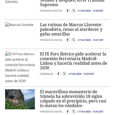
Supremo
17 Oct 2025
- 13:30 CET
PERIODISTA DIGITAL
Las rutinas de Marcos Llorente:
paleodieta, cenas al atardecer y
gafas amarillas
17 Oct 2025
- 13:37 CET
PERIODISTA DIGITAL
El IX Foro Ibérico pide acelerar la
conexión ferroviaria Madrid-
Lisboa y hacerla realidad antes de
2030
17 Oct 2025
- 13:39 CET
COMUNICAE
El maravilloso monasterio de
Sümela ha sobrevivido 18 siglos
colgado en el precipicio, pero casi
lo matan los vándalos
17 Oct 2025
- 13:42 CET
PERIODISTA DIGITAL