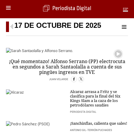
ESP
17 DE OCTUBRE DE 2025
MENÚ
SECCIONES
POLÍTICA
MUNDO
¡Qué momentazo! Alfonso Serrano (PP) electrocuta
PERIODISMO
en segundos a Sarah Santaolalla a cuenta de sus
ECONOMÍA
pingües ingresos en TVE
DEPORTES
JUAN VELARDE
CIENCIA
TECNOLOGÍA
Alcaraz arrasa a Fritz y se
clasifica para la final del Six
CULTURA
Kings Slam a la caza de los
petrodólares saudíes
TELEVISIÓN
GENTE
PERIODISTA DIGITAL
MAGAZINE
¡Sanchinflas, calienta que sales!
ANTONIO GIL-TERRÓN PUCHADES
OTRAS WEBS