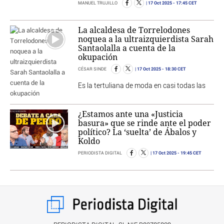
17 Oct 2025
- 17:45 CET
MANUEL TRUJILLO
La alcaldesa de Torrelodones
noquea a la ultraizquierdista Sarah
Santaolalla a cuenta de la
okupación
17 Oct 2025
- 18:30 CET
CÉSAR SINDE
Es la tertuliana de moda en casi todas las
¿Estamos ante una «Justicia
basura» que se rinde ante el poder
político? La ‘suelta’ de Ábalos y
Koldo
17 Oct 2025
- 19:45 CET
PERIODISTA DIGITAL