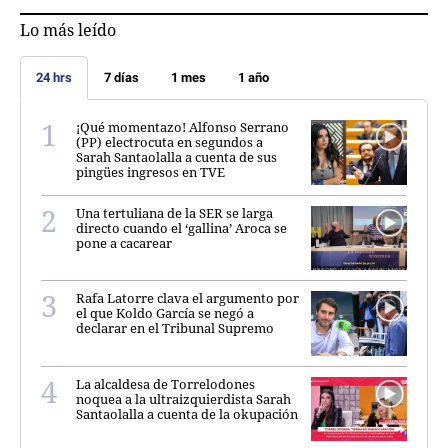
Lo más leído
24 hrs
7 días
1 mes
1 año
¡Qué momentazo! Alfonso Serrano
(PP) electrocuta en segundos a
Sarah Santaolalla a cuenta de sus
pingües ingresos en TVE
Una tertuliana de la SER se larga
directo cuando el ‘gallina’ Aroca se
pone a cacarear
Rafa Latorre clava el argumento por
el que Koldo García se negó a
declarar en el Tribunal Supremo
La alcaldesa de Torrelodones
noquea a la ultraizquierdista Sarah
Santaolalla a cuenta de la okupación