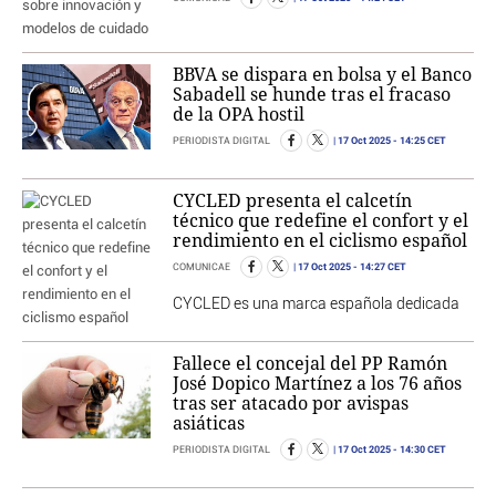
BBVA se dispara en bolsa y el Banco
Sabadell se hunde tras el fracaso
de la OPA hostil
17 Oct 2025
- 14:25 CET
PERIODISTA DIGITAL
CYCLED presenta el calcetín
técnico que redefine el confort y el
rendimiento en el ciclismo español
17 Oct 2025
- 14:27 CET
COMUNICAE
CYCLED es una marca española dedicada
Fallece el concejal del PP Ramón
José Dopico Martínez a los 76 años
tras ser atacado por avispas
asiáticas
17 Oct 2025
- 14:30 CET
PERIODISTA DIGITAL