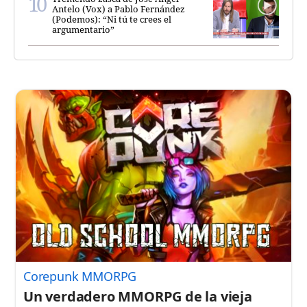
Antelo (Vox) a Pablo Fernández
(Podemos): “Ni tú te crees el
argumentario”
Corepunk MMORPG
Un verdadero MMORPG de la vieja