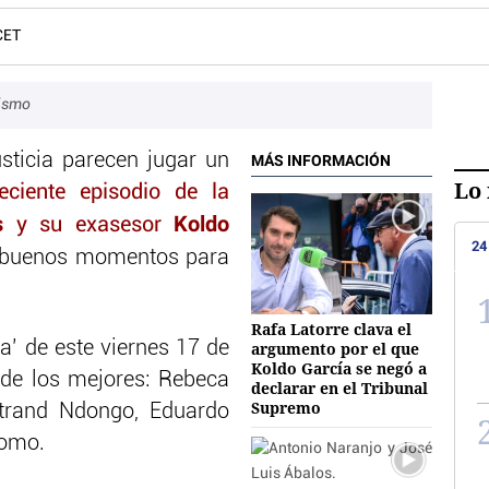
CET
ismo
usticia parecen jugar un
MÁS INFORMACIÓN
Lo 
reciente episodio de la
s
Koldo
y su exasesor
24
 buenos momentos para
Rafa Latorre clava el
a’ de este viernes 17 de
argumento por el que
Koldo García se negó a
de los mejores: Rebeca
declarar en el Tribunal
Supremo
rtrand Ndongo, Eduardo
lomo.