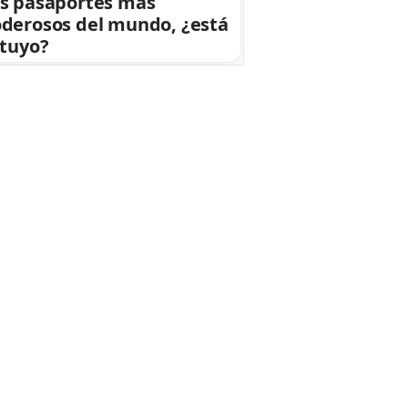
s pasaportes más
derosos del mundo, ¿está
 tuyo?