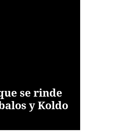
que se rinde
Ábalos y Koldo
o