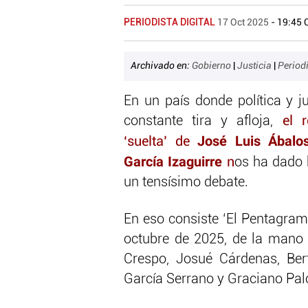
PERIODISTA DIGITAL
17 Oct 2025
- 19:45 
Archivado en:
Gobierno
|
Justicia
|
Period
En un país donde política y j
constante tira y afloja,
el 
José Luis Ábalo
‘suelta’ de
García Izaguirre
n
os ha dado
un tensísimo debate.
En eso consiste ‘El Pentagram
octubre de 2025, de la mano 
Crespo, Josué Cárdenas, Be
García Serrano y Graciano Pa