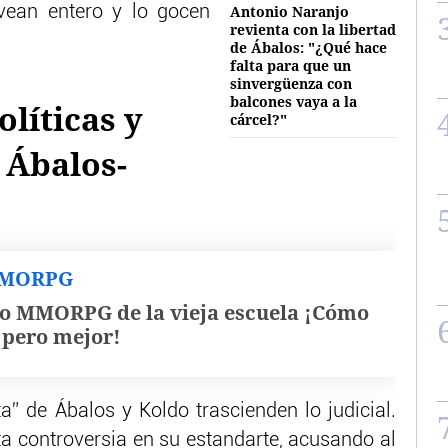
vean entero y lo gocen
Antonio Naranjo
revienta con la libertad
de Ábalos: "¿Qué hace
falta para que un
sinvergüenza con
balcones vaya a la
líticas y
cárcel?"
o Ábalos-
MMORPG
o MMORPG de la vieja escuela ¡Cómo
, pero mejor!
a” de Ábalos y Koldo trascienden lo judicial.
ta controversia en su estandarte, acusando al