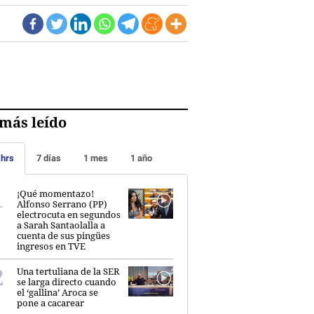
más leído
 hrs
7 días
1 mes
1 año
¡Qué momentazo!
Alfonso Serrano (PP)
electrocuta en segundos
a Sarah Santaolalla a
cuenta de sus pingües
ingresos en TVE
Una tertuliana de la SER
se larga directo cuando
el ‘gallina’ Aroca se
pone a cacarear