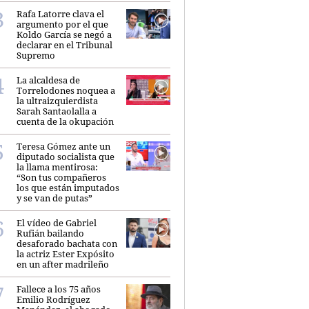
Rafa Latorre clava el
argumento por el que
Koldo García se negó a
declarar en el Tribunal
Supremo
La alcaldesa de
Torrelodones noquea a
la ultraizquierdista
Sarah Santaolalla a
cuenta de la okupación
Teresa Gómez ante un
diputado socialista que
la llama mentirosa:
“Son tus compañeros
los que están imputados
y se van de putas”
El vídeo de Gabriel
Rufián bailando
desaforado bachata con
la actriz Ester Expósito
en un after madrileño
Fallece a los 75 años
Emilio Rodríguez