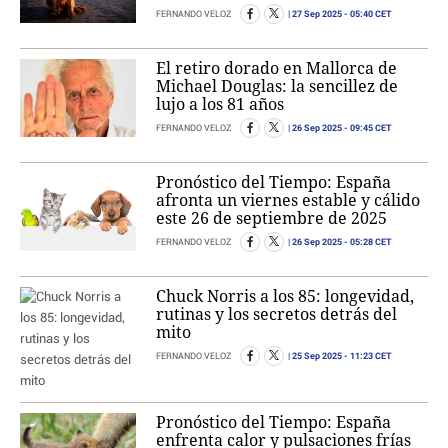
27 Sep 2025
- 05:40 CET
FERNANDO VELOZ
El retiro dorado en Mallorca de
Michael Douglas: la sencillez de
lujo a los 81 años
26 Sep 2025
- 09:45 CET
FERNANDO VELOZ
Pronóstico del Tiempo: España
afronta un viernes estable y cálido
este 26 de septiembre de 2025
26 Sep 2025
- 05:28 CET
FERNANDO VELOZ
Chuck Norris a los 85: longevidad,
rutinas y los secretos detrás del
mito
25 Sep 2025
- 11:23 CET
FERNANDO VELOZ
Pronóstico del Tiempo: España
enfrenta calor y pulsaciones frías