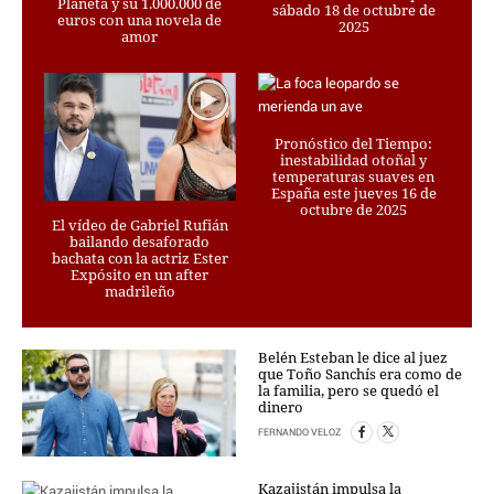
Planeta y su 1.000.000 de
sábado 18 de octubre de
PERSONAJES
euros con una novela de
2025
amor
ORGANISMOS
LUGARES
AUTORES
HEMEROTECA
Pronóstico del Tiempo:
inestabilidad otoñal y
SERVICIOS
temperaturas suaves en
España este jueves 16 de
octubre de 2025
OFERTAS
El vídeo de Gabriel Rufián
CLUB PD
bailando desaforado
bachata con la actriz Ester
ENLACES
Expósito en un after
madrileño
MEDIOS
MÁS SERVICIOS
Belén Esteban le dice al juez
EDICIONES
que Toño Sanchís era como de
la familia, pero se quedó el
AMÉRICA
dinero
ESPAÑA
FERNANDO VELOZ
Kazajistán impulsa la