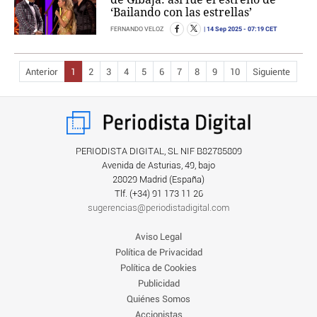
‘Bailando con las estrellas’
14 Sep 2025
- 07:19 CET
FERNANDO VELOZ
Anterior
1
2
3
4
5
6
7
8
9
10
Siguiente
PERIODISTA DIGITAL, SL NIF B82785809
Avenida de Asturias, 49, bajo
28029 Madrid (España)
Tlf. (+34) ‎91 173 11 26
sugerencias@periodistadigital.com
Aviso Legal
Política de Privacidad
Política de Cookies
Publicidad
Quiénes Somos
Accionistas