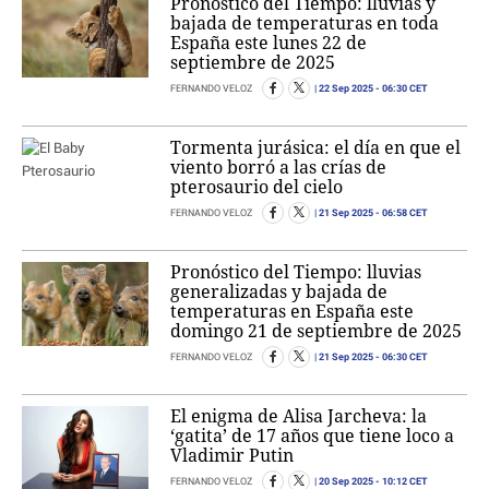
Pronóstico del Tiempo: lluvias y
bajada de temperaturas en toda
España este lunes 22 de
septiembre de 2025
22 Sep 2025
- 06:30 CET
FERNANDO VELOZ
Tormenta jurásica: el día en que el
viento borró a las crías de
pterosaurio del cielo
21 Sep 2025
- 06:58 CET
FERNANDO VELOZ
Pronóstico del Tiempo: lluvias
generalizadas y bajada de
temperaturas en España este
domingo 21 de septiembre de 2025
21 Sep 2025
- 06:30 CET
FERNANDO VELOZ
El enigma de Alisa Jarcheva: la
‘gatita’ de 17 años que tiene loco a
Vladimir Putin
20 Sep 2025
- 10:12 CET
FERNANDO VELOZ