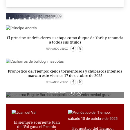
CRIMEN Y CASTIGO
MOTOR
La serie ‘Reclutas’, el
RELIGION
nuevo fenómeno mundial
de Netflix, en ocho
TRAVELLERS
capítulos
EXPERTOS
El príncipe Andrés cierra su etapa como duque de York y renuncia
a todos sus títulos
FERNANDO VELOZ
GASTRONOMÍA
FERNANDO VELOZ
SALUD
3SEGUNDOS
ESCAPARATE
Pronóstico del Tiempo: cielos tormentosos y chubascos intensos
LA SEGUNDA DOSIS
marcan este viernes 17 de octubre de 2025
La eterna Brigitte Bardot hospitalizada por
CORONAVIRUS
FERNANDO VELOZ
enfermedad grave
FERNANDO VELOZ
DIRECTORIOS
LO ÚLTIMO
BLOGS
VÍDEOS
El siempre sonriente Juan
TEMAS
del Val gana el Premio
Pronóstico del Tiempo: