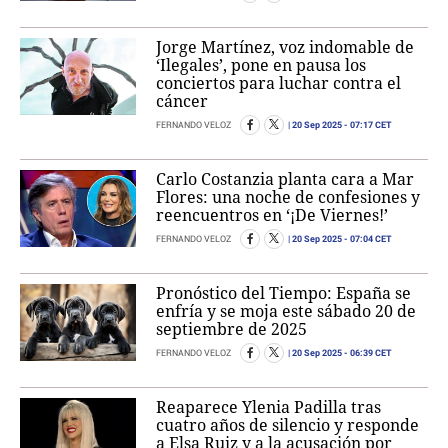
Jorge Martínez, voz indomable de
‘Ilegales’, pone en pausa los
conciertos para luchar contra el
cáncer
20 Sep 2025
- 07:17 CET
FERNANDO VELOZ
Carlo Costanzia planta cara a Mar
Flores: una noche de confesiones y
reencuentros en ‘¡De Viernes!’
20 Sep 2025
- 07:04 CET
FERNANDO VELOZ
Pronóstico del Tiempo: España se
enfría y se moja este sábado 20 de
septiembre de 2025
20 Sep 2025
- 06:39 CET
FERNANDO VELOZ
Reaparece Ylenia Padilla tras
cuatro años de silencio y responde
a Elsa Ruiz y a la acusación por