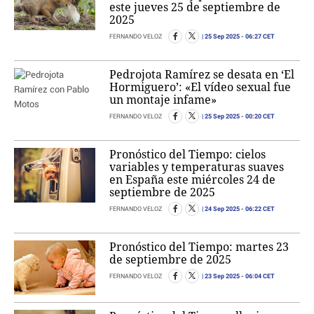
este jueves 25 de septiembre de
2025
25 Sep 2025
- 06:27 CET
FERNANDO VELOZ
Pedrojota Ramírez se desata en ‘El
Hormiguero’: «El vídeo sexual fue
un montaje infame»
25 Sep 2025
- 00:20 CET
FERNANDO VELOZ
Pronóstico del Tiempo: cielos
variables y temperaturas suaves
en España este miércoles 24 de
septiembre de 2025
24 Sep 2025
- 06:22 CET
FERNANDO VELOZ
Pronóstico del Tiempo: martes 23
de septiembre de 2025
23 Sep 2025
- 06:04 CET
FERNANDO VELOZ