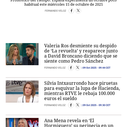
Pronóstico del Tiempo: España experimenta un octubre poco
habitual este miércoles 15 de octubre de 2025
FERNANDO VELOZ
Valeria Ros desmiente su despido
de ‘La revuelta’ y reaparece junto
a David Broncano diciendo que se
siente como Pedro Sánchez
09 Oct 2025
- 09:44 CET
FERNANDO VELOZ
Silvia Intxaurrondo hace piruetas
para esquivar la lupa de Hacienda,
mientras RTVE le rebaja 100.000
euros el sueldo
09 Oct 2025
- 09:30 CET
FERNANDO VELOZ
Ana Mena revela en ‘El
Hormiguero’ su peripecia en un