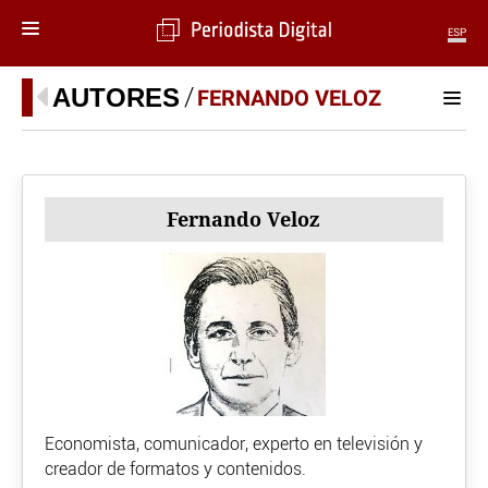
ESP
MENÚ
AUTORES
FERNANDO VELOZ
SECCIONES
POLÍTICA
MUNDO
Fernando Veloz
PERIODISMO
ECONOMÍA
DEPORTES
CIENCIA
TECNOLOGÍA
CULTURA
TELEVISIÓN
GENTE
MAGAZINE
Economista, comunicador, experto en televisión y
creador de formatos y contenidos.
OTRAS WEBS