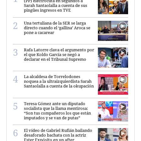
(PP) electrocuta en segundos a
Sarah Santaolalla a cuenta de sus
pingües ingresos en TVE
Una tertuliana de la SER se larga
directo cuando el ‘gallina’ Aroca se
pone a cacarear
Rafa Latorre clava el argumento por
el que Koldo García se negó a
declarar en el Tribunal Supremo
La alcaldesa de Torrelodones
noquea a la ultraizquierdista Sarah
Santaolalla a cuenta de la okupación
Teresa Gómez ante un diputado
socialista que la llama mentirosa:
“Son tus compañeros los que están
imputados y se van de putas”
El vídeo de Gabriel Rufián bailando
desaforado bachata con la actriz
Ester Expósito en un after