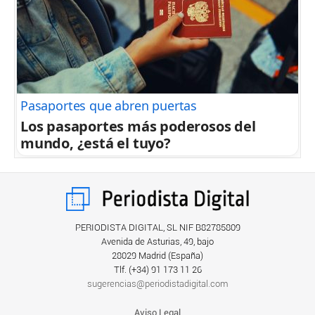
Pasaportes que abren puertas
Los pasaportes más poderosos del
mundo, ¿está el tuyo?
PERIODISTA DIGITAL, SL NIF B82785809
Avenida de Asturias, 49, bajo
28029 Madrid (España)
Tlf. (+34) ‎91 173 11 26
sugerencias@periodistadigital.com
Aviso Legal