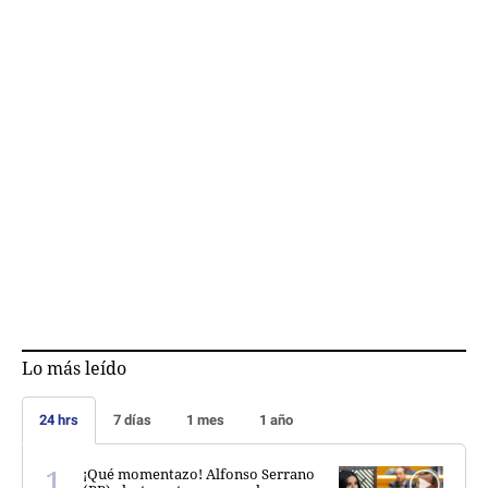
Lo más leído
24 hrs
7 días
1 mes
1 año
¡Qué momentazo! Alfonso Serrano