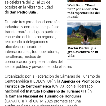
TEMAS
se celebrará del 21 al 23 de
Wadi Rum: "Road
octubre en la vibrante ciudad
PERSONAJES
trip" por el desierto
San Pedro Sula
de
.
más espectacular del
ORGANISMOS
mundo
LUGARES
Durante tres jornadas, el corazón
AUTORES
industrial y comercial del país se
HEMEROTECA
transformará en el gran punto de
encuentro del turismo regional,
SERVICIOS
recibiendo a delegaciones
oficiales, compradores
Machu Picchu: ¡La
OFERTAS
gran aventura de tu
internacionales, tour operadores,
vida!
CLUB PD
aerolíneas, medios de
ENLACES
comunicación y representantes del
sector público y privado de todo el istmo.
MEDIOS
MÁS SERVICIOS
Organizado por la Federación de Cámaras de Turismo de
Agencia de Promoción
Centroamérica (FEDECATUR) y la
EDICIONES
Turística de Centroamérica
(CATA) , con el liderazgo
Instituto Hondureño de Turismo
AMÉRICA
nacional del
(IHT) y
Cámara Nacional de Turismo de Honduras
la
ESPAÑA
(CANATURH) , el CATM 2025 promete ser una