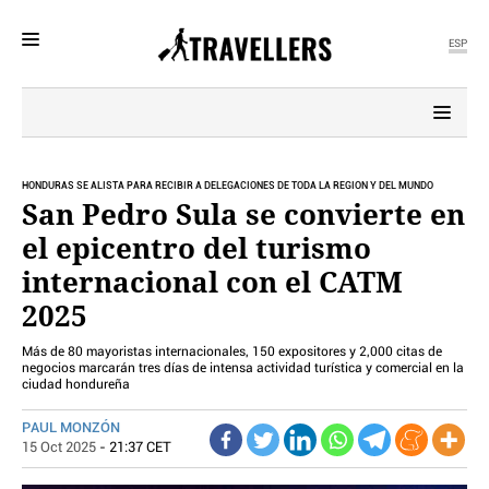
ESP
MENÚ
SECCIONES
POLÍTICA
HONDURAS SE ALISTA PARA RECIBIR A DELEGACIONES DE TODA LA REGIÓN Y DEL MUNDO
San Pedro Sula se convierte en
MUNDO
el epicentro del turismo
PERIODISMO
ECONOMÍA
internacional con el CATM
DEPORTES
2025
CIENCIA
TECNOLOGÍA
Más de 80 mayoristas internacionales, 150 expositores y 2,000 citas de
negocios marcarán tres días de intensa actividad turística y comercial en la
CULTURA
ciudad hondureña
TELEVISIÓN
PAUL MONZÓN
GENTE
15 Oct 2025
- 21:37 CET
MAGAZINE