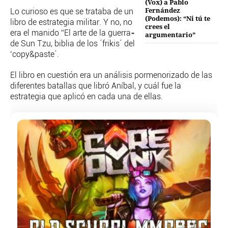
(Vox) a Pablo
TEMAS
Fernández
Lo curioso es que se trataba de un
PERSONAJES
(Podemos): “Ni tú te
libro de estrategia militar. Y no, no
crees el
ORGANISMOS
era el manido “El arte de la guerra»
argumentario”
LUGARES
de Sun Tzu, biblia de los ´frikis´ del
‘copy&paste´.
AUTORES
HEMEROTECA
El libro en cuestión era un análisis pormenorizado de las
diferentes batallas que libró Aníbal, y cuál fue la
SERVICIOS
estrategia que aplicó en cada una de ellas.
OFERTAS
CLUB PD
ENLACES
MEDIOS
MÁS SERVICIOS
EDICIONES
AMÉRICA
ESPAÑA