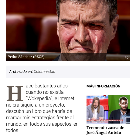
OTRAS WEBS
CRIMEN Y CASTIGO
MOTOR
RELIGION
TRAVELLERS
EXPERTOS
GASTRONOMÍA
Pedro Sánchez (PSOE).
PD
SALUD
3SEGUNDOS
Archivado en:
Columnistas
ESCAPARATE
H
LA SEGUNDA DOSIS
ace bastantes años,
MÁS INFORMACIÓN
cuando no existía
CORONAVIRUS
´Wokepedia´, e Internet
no era siquiera un proyecto,
DIRECTORIOS
descubrí un libro que habría de
LO ÚLTIMO
marcar mis estrategias frente al
BLOGS
mundo, en todos sus aspectos; en
Tremendo zasca de
todos.
VÍDEOS
José Ángel Antelo