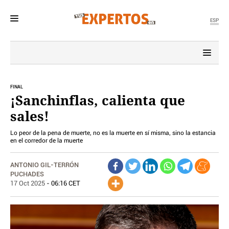
ESP
MENÚ
SECCIONES
POLÍTICA
FINAL
¡Sanchinflas, calienta que
MUNDO
sales!
PERIODISMO
ECONOMÍA
Lo peor de la pena de muerte, no es la muerte en sí misma, sino la estancia
DEPORTES
en el corredor de la muerte
CIENCIA
TECNOLOGÍA
ANTONIO GIL-TERRÓN
PUCHADES
CULTURA
17 Oct 2025
- 06:16 CET
TELEVISIÓN
GENTE
MAGAZINE