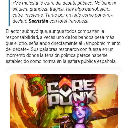
«Me molesta lo cutre del debate público. No tiene ni
PERSONAJES
siquiera grandeza trágica. Hay algo barriobajero,
ORGANISMOS
cutre, insolente. Tanto por un lado como por otro»,
LUGARES
declaró
Sacristán
con total franqueza.
AUTORES
El actor subrayó que, aunque todos comparten la
HEMEROTECA
responsabilidad, a veces uno de los bandos pesa más
que el otro, señalando directamente al «empobrecimiento
SERVICIOS
del debate». Sus palabras resonaron con fuerza en un
OFERTAS
momento donde la tensión política parece haberse
CLUB PD
establecido como norma en la esfera pública española.
ENLACES
MEDIOS
MÁS SERVICIOS
EDICIONES
AMÉRICA
ESPAÑA