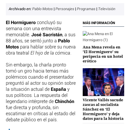
CRIMEN Y CASTIGO
Archivado en:
Pablo Motos
|
Personajes
|
Programas
|
Televisión
MOTOR
El Hormiguero
concluyó su
RELIGION
MÁS INFORMACIÓN
semana con una entrevista
TRAVELLERS
José Sacristán
memorable.
, a sus
EXPERTOS
Pablo
88 años, se sentó junto a
GASTRONOMÍA
Motos
Ana Mena revela en
para hablar sobre su nueva
'El Hormiguero' su
SALUD
obra teatral
El hijo de la cómica
.
peripecia en un hotel
3SEGUNDOS
erótico
Sin embargo, la charla pronto
ESCAPARATE
tomó un giro hacia temas más
LA SEGUNDA DOSIS
polémicos cuando el presentador
CORONAVIRUS
preguntó al actor su opinión sobre
España
la situación actual de
y
DIRECTORIOS
sus políticos. La respuesta del
Vicente Vallés sacude
Chinchón
legendario intérprete de
zascas al socialista
LO ÚLTIMO
fue directa y profunda, sin
Sánchez en ‘El
BLOGS
Hormiguero’ y deja
escatimar en críticas al estado del
datos para la historia
VÍDEOS
debate público en el país.
TEMAS