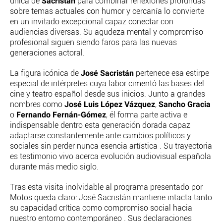
Sacristán
única de
para combinar reflexiones profundas
sobre temas actuales con humor y cercanía lo convierte
en un invitado excepcional capaz conectar con
audiencias diversas. Su agudeza mental y compromiso
profesional siguen siendo faros para las nuevas
generaciones actoral.
José Sacristán
La figura icónica de
pertenece esa estirpe
especial de intérpretes cuya labor cimentó las bases del
cine y teatro español desde sus inicios. Junto a grandes
José Luis López Vázquez
Sancho Gracia
nombres como
,
Fernando Fernán-Gómez
o
, él forma parte activa e
indispensable dentro esta generación dorada capaz
adaptarse constantemente ante cambios políticos y
sociales sin perder nunca esencia artística . Su trayectoria
es testimonio vivo acerca evolución audiovisual española
durante más medio siglo.
Tras esta visita inolvidable al programa presentado por
Motos queda claro: José Sacristán mantiene intacta tanto
su capacidad crítica como compromiso social hacia
nuestro entorno contemporáneo . Sus declaraciones