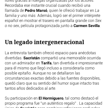
libres gracias a huelgas organizadas por los actores.
Recordaba ese instante crucial cuando recibió una
Pedro Marsó
llamada de
, quien le ofreció trabajar en
La
familia y uno más
. Además, logró ser el primer intérprete
español en mostrar el trasero en pantalla grande con
Sex
Carmen Sevilla
o no sex
, película protagonizada junto a
.
Un legado intergeneracional
La entrevista también ofreció espacio para anécdotas
Sacristán
divertidas.
compartió una memorable ocurrida
Tarifa
con un admirador en
, tan divertida e impresionante
para él mismo que llegó incluso a considerarla como
posible epitafio. Aunque no se detallaron las
circunstancias exactas debido a las fuentes disponibles,
quedó claro que su sentido del humor sigue intacto tras
tantos años dedicados al arte.
El Hormiguero
Su participación en
, tal como destacó el
propio programa fue “un auténtico regalo” . La capacidad