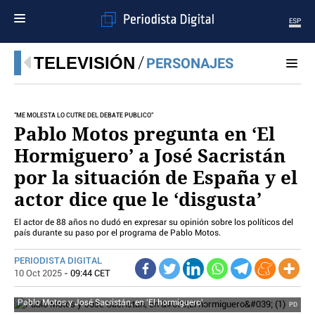
ESP
MENÚ
TELEVISIÓN
PERSONAJES
SECCIONES
POLÍTICA
"ME MOLESTA LO CUTRE DEL DEBATE PÚBLICO”
MUNDO
Pablo Motos pregunta en ‘El
PERIODISMO
Hormiguero’ a José Sacristán
ECONOMÍA
por la situación de España y el
DEPORTES
actor dice que le ‘disgusta’
CIENCIA
TECNOLOGÍA
El actor de 88 años no dudó en expresar su opinión sobre los políticos del
CULTURA
país durante su paso por el programa de Pablo Motos.
TELEVISIÓN
PERIODISTA DIGITAL
GENTE
10 Oct 2025
- 09:44 CET
MAGAZINE
Pablo Motos y José Sacristán, en 'El hormiguero'.
PD
OTRAS WEBS